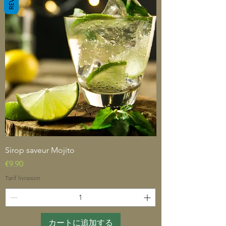
Sirop saveur Mojito
価格
€9.90
Tarif livraison
カートに追加する