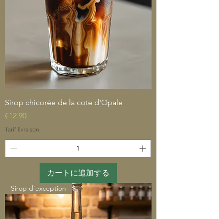
Sirop chicorée de la cote d'Opale
価格
€12.90
Tarif livraison
カートに追加する
Sirop d'exception