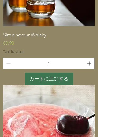
Sirop saveur Whisky
価格
€9.90
Tarif livraison
カートに追加する