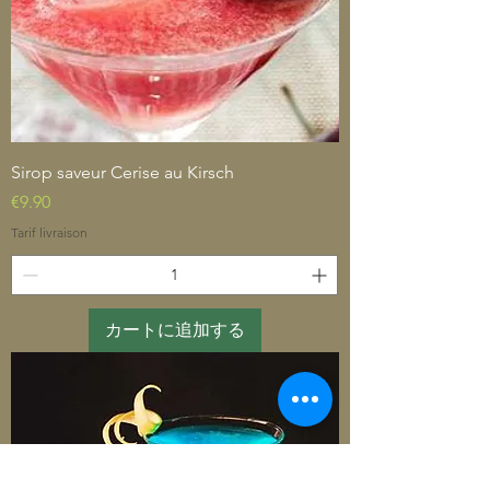
Sirop saveur Cerise au Kirsch
価格
€9.90
Tarif livraison
カートに追加する