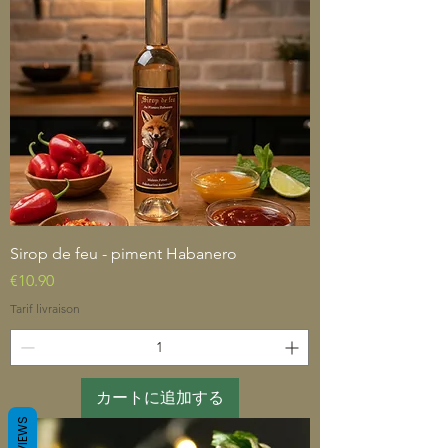
Sirop de feu - piment Habanero
価格
€10.90
Tarif livraison
カートに追加する
REVIEWS