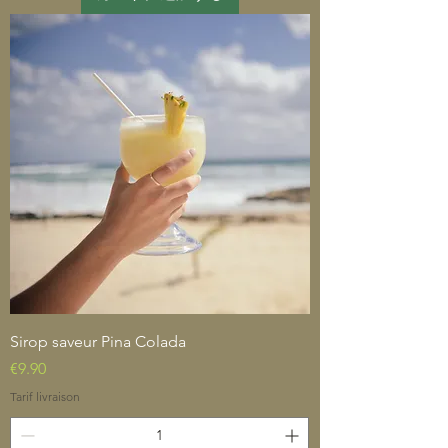
Sirop saveur Pina Colada
価格
€9.90
Tarif livraison