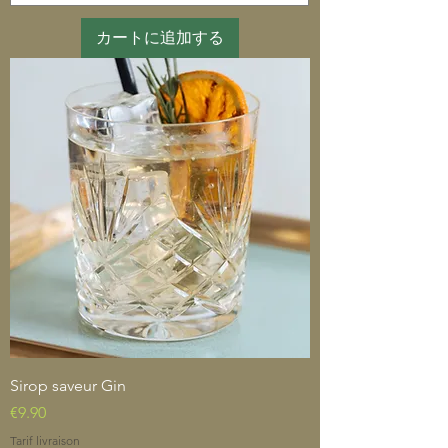
カートに追加する
Sirop saveur Gin
価格
€9.90
Tarif livraison