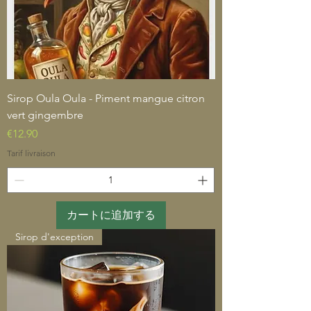
Sirop Oula Oula - Piment mangue citron
vert gingembre
価格
€12.90
Tarif livraison
カートに追加する
Sirop d'exception