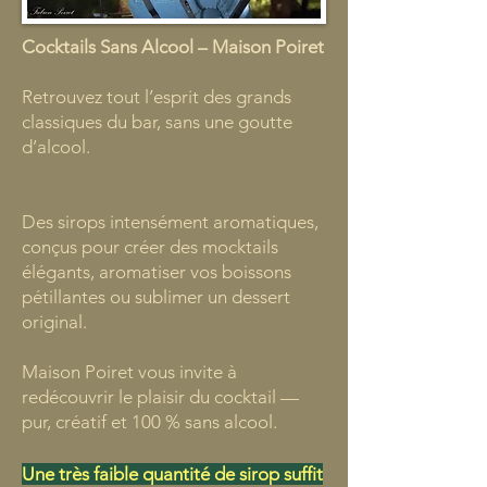
Cocktails Sans Alcool – Maison Poiret
Retrouvez tout l’esprit des grands
classiques du bar, sans une goutte
d’alcool.
Des sirops intensément aromatiques,
conçus pour créer des mocktails
élégants, aromatiser vos boissons
pétillantes ou sublimer un dessert
original.
Maison Poiret vous invite à
redécouvrir le plaisir du cocktail —
pur, créatif et 100 % sans alcool.
Une très faible quantité de sirop suffit