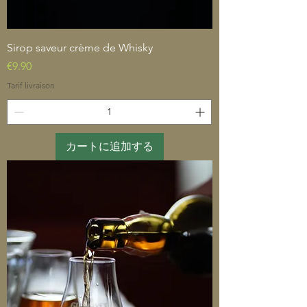
Sirop saveur crème de Whisky
価格
€9.90
Tarif livraison
カートに追加する