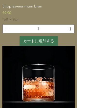
Sirop saveur rhum brun
価格
€9.90
Tarif livraison
カートに追加する