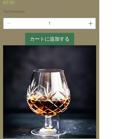
価格
€9.90
Tarif livraison
カートに追加する