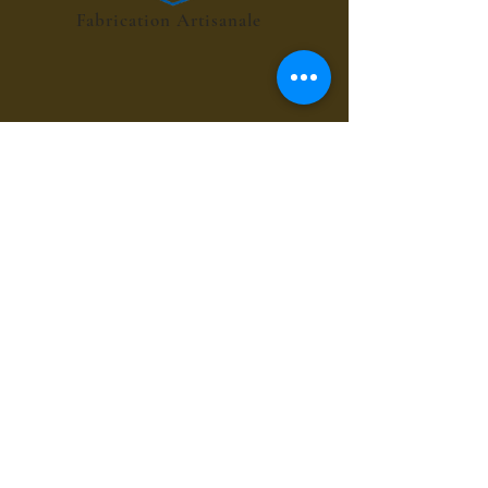
Fabrication Artisanale
POINT RELAIS 4€
les sirops de fleurs
les sirops de plantes
les sirops d'été
les sirops d'automne
les sirops de menthes
les sirops d'agrumes
les sirops de fruits rouges
les sirops de fruits exotiques
les sirops de fruits à coques
les sirops grands cru du bien-être
les sirops pour le café et chocolat
les sirops gourmands
les sirops composés