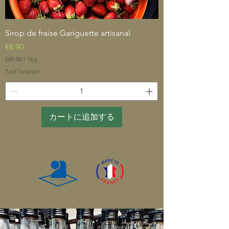
Sirop de fraise Gariguette artisanal
価格
€8.90
€89.00
/
1kg
€
Tarif livraison
8
9
.
0
0
カートに追加する
／
1
k
g