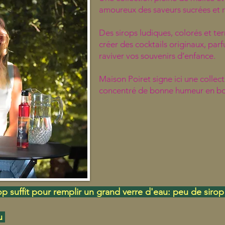
amoureux des saveurs sucrées et r
Des sirops ludiques, colorés et ter
créer des cocktails originaux, pa
raviver vos souvenirs d’enfance.
Maison Poiret signe ici une collect
concentré de bonne humeur en bou
rop suffit pour remplir un grand verre d'eau: peu de sir
au