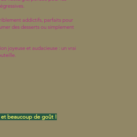
égressives.
riblement addictifs, parfaits pour
rfumer des desserts ou simplement
ion joyeuse et audacieuse : un vrai
teille.
op et beaucoup de goût !