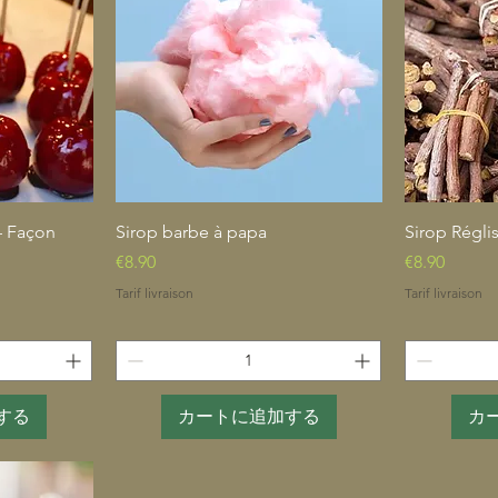
ー
クイックビュー
– Façon
Sirop barbe à papa
Sirop Régli
価格
価格
€8.90
€8.90
Tarif livraison
Tarif livraison
する
カートに追加する
カ