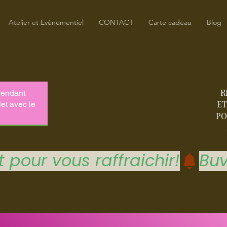
Atelier et Evènementiel
CONTACT
Carte cadeau
Blog
R
ET
PO
 pour vous raffraichir!