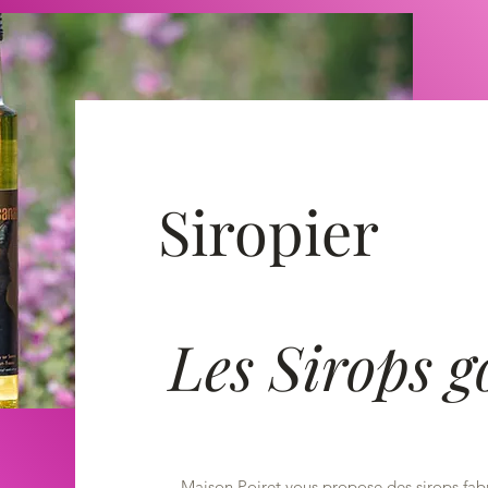
Siropier
Les Sirops 
Maison Poiret vous propose des sirops fabr