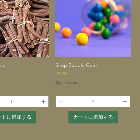
クイックビュー
クイックビュー
sse
Sirop Bubble Gum
価格
€8.90
Tarif livraison
ートに追加する
カートに追加する