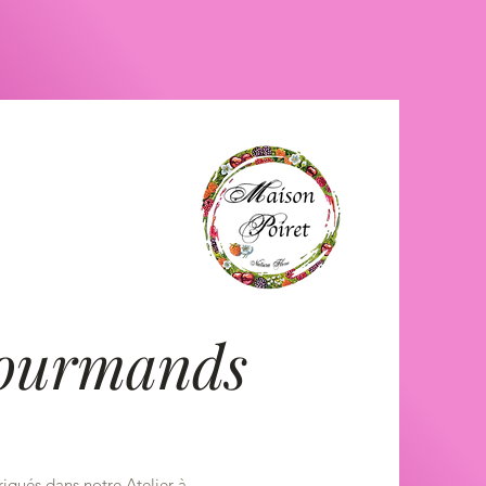
gourmands
iqués dans notre Atelier à