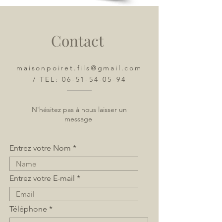
Contact
maisonpoiret
.
fils@gmail.com
/ TEL:
06-51-54-05-94
N'hésitez pas à nous laisser un
message
Entrez votre Nom
Entrez votre E-mail
Téléphone