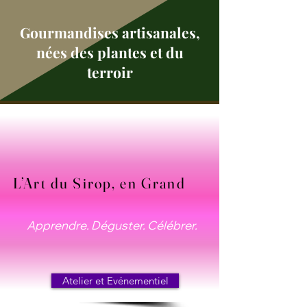
Gourmandises artisanales,
nées des plantes et du
terroir
L’Art du Sirop, en Grand
L’Art du Sirop, en Grand
Apprendre. Déguster. Célébrer.
Atelier et Evénementiel