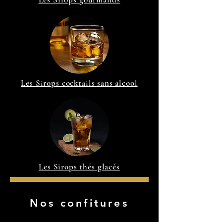
Les Sirops cocktails sans alcool
Les Sirops thés glacés
Nos confitures