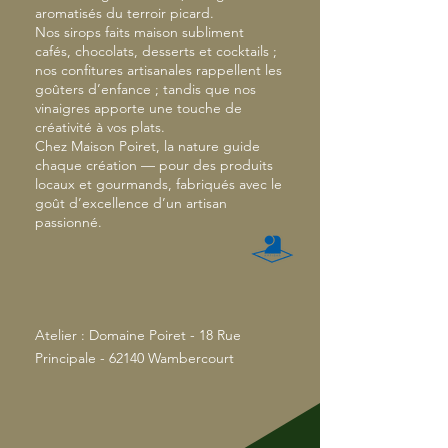
aromatisés du terroir picard.
Nos sirops faits maison subliment
cafés, chocolats, desserts et cocktails ;
nos confitures artisanales rappellent les
goûters d’enfance ; tandis que nos
vinaigres apporte une touche de
créativité à vos plats.
Chez Maison Poiret, la nature guide
chaque création — pour des produits
locaux et gourmands, fabriqués avec le
goût d’excellence d’un artisan
passionné.
Atelier : Domaine Poiret - 18 Rue
Principale - 62140 Wambercourt