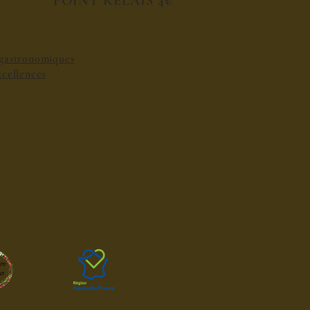
POINT RELAIS 4€
s gastronomiques
excellences