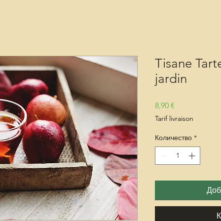
Tisane Tar
jardin
Цена
8,90 €
Tarif livraison
Количество
*
Доб
К