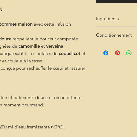
IN
Ingrédients
x pommes maison
avec cette infusion
Pomme séchée
→ 
Conditionnement
Cannelle douce
→ 
 douce
rappellent la douceur compotée
épicée
agnées de
camomille
et
verveine
Sachet de 50g kratf
Hibiscus léger
→ c
tique subtil. Les pétales de
coquelicot
et
Camomille
→ rond
et couleur à la tasse.
Verveine citronnel
 conçue pour réchauffer le cœur et rassurer
Coquelicot
→ text
e et pâtissière, douce et réconfortante.
un moment gourmand.
r 200 ml d’eau frémissante (90°C).