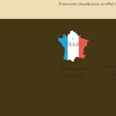
À savourer chaude pour un effet 
Frais 
Fabrication
à p
Francaise
C