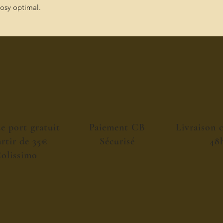
cosy optimal.
de port gratuit
Paiement CB
Livraison 
artir de 35€
Sécurisé
48
olissimo