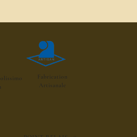
Fabrication
colissimo
Artisanale
h