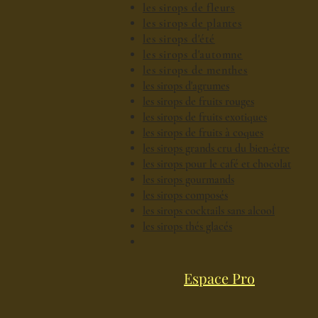
les sirops de fleurs
les sirops de plantes
les sirops d'été
les sirops d'automne
les sirops de menthes
les sirops d'agrumes
les sirops de fruits rouges
les sirops de fruits exotiques
les sirops de fruits à coques
les sirops grands cru du bien-être
les sirops pour le café et chocolat
les sirops gourmands
les sirops composés
les sirops cocktails sans alcool
les sirops thés glacés
Espace Pro