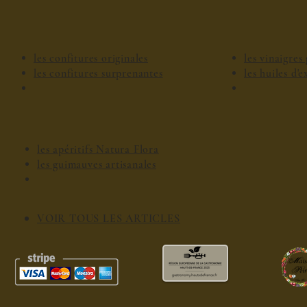
les confitures originales
les vinaigre
les confitures surprenantes
les huiles d'
les apéritifs Natura Flora
les guimauves artisanales
VOIR TOUS LES ARTICLES