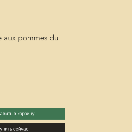
te aux pommes du
авить в корзину
упить сейчас