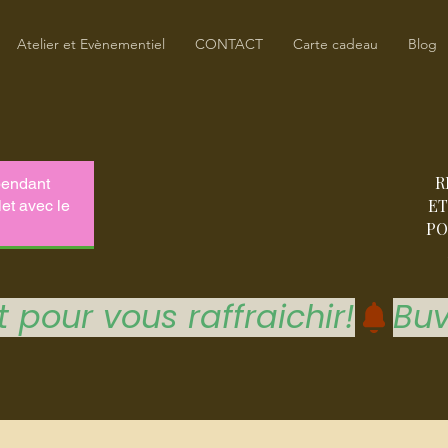
Atelier et Evènementiel
CONTACT
Carte cadeau
Blog
R
ET
PO
 pour vous raffraichir!