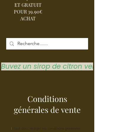
ET GRATUIT
POUR 39.90€
ACHAT
Buvez un sirop de citron vert pour vous 
Conditions
générales de vente
I
l faut donc rédiger les conditions générales