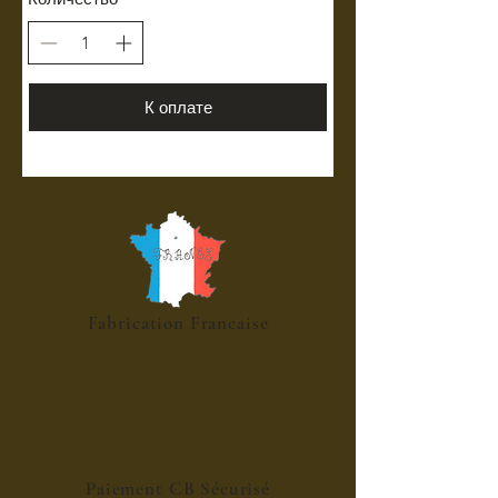
К оплате
Fabrication Francaise
Paiement CB Sécurisé