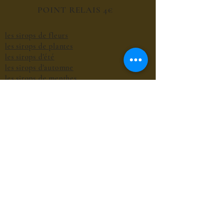
POINT RELAIS 4€
les sirops de fleurs
les sirops de plantes
les sirops d'été
les sirops d'automne
les sirops de menthes
les sirops d'agrumes
les sirops de fruits rouges
les sirops de fruits exotiques
les sirops de fruits à coques
les sirops grands cru du bien-être
les sirops pour le café et chocolat
les sirops gourmands
les sirops composés
les sirops cocktails sans alcool
les sirops thés glacés
les confitures originales