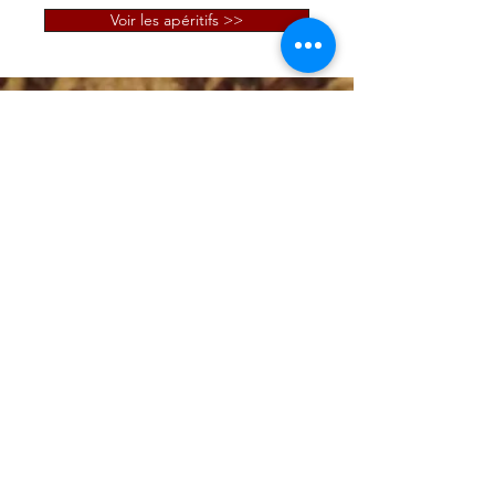
Voir les apéritifs >>
Un savoir-
faire
On ne boit pas ces boissons
mais on les déguste !