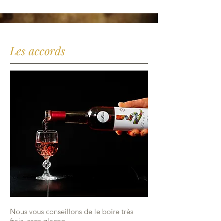
Les accords
​Nous vous conseillons de le boire très
frais, sans glaçon​​