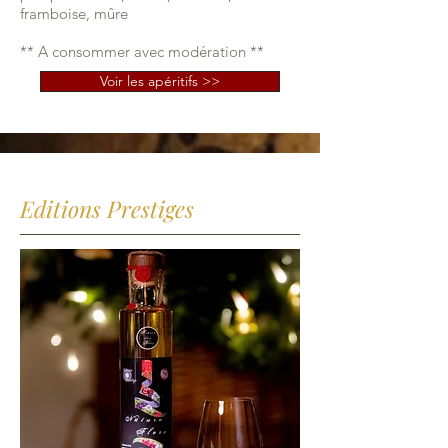
framboise, mûre
** A consommer avec modération **
Voir les apéritifs >>
Editions Prestiges