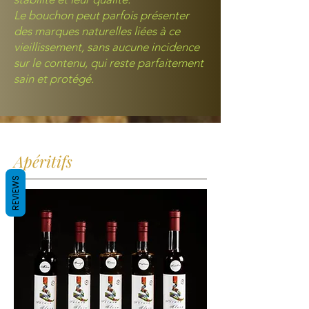
Le bouchon peut parfois présenter
des marques naturelles liées à ce
vieillissement, sans aucune incidence
sur le contenu, qui reste parfaitement
sain et protégé.
Apéritifs
REVIEWS