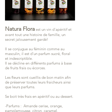
Natura Flora
est un vin d'apéritif et
avant tout une histoire de famille, un
secret jalousement gardé!
Il se conjugue au féminin comme au
masculin, il est d'un parfum sucré, floral
et indescriptible.
Il se décline en différents parfums à base
de fruits frais ou écorces.
Les fleurs sont cueillis de bon matin afin
de préserver toutes leurs fraicheurs ainsi
que leurs parfums.
Se boit très frais en apéritif ou au dessert.
-Parfums : Amande cerise, orange,
pamplemousse, citron, caramel,