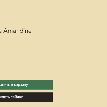
re Amandine
авить в корзину
упить сейчас