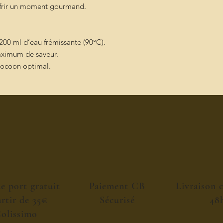
 offrir un moment gourmand.
r 200 ml d’eau frémissante (90°C).
aximum de saveur.
cocoon optimal.
de port gratuit
Paiement CB
Livraison 
artir de 35€
Sécurisé
48
olissimo