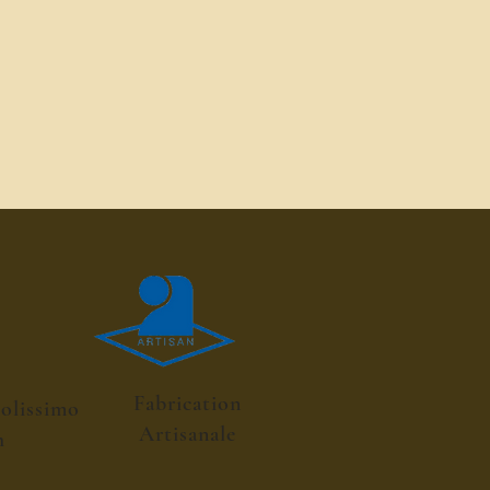
Fabrication
colissimo
Artisanale
h