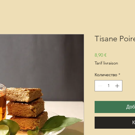
Tisane Poi
Цена
8,90 €
Tarif livraison
Количество
*
Доб
К