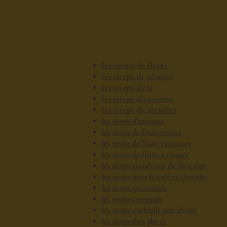
les sirops de fleurs
les sirops de plantes
les sirops d'été
les sirops d'automne
les sirops de menthes
les sirops d'agrumes
les sirops de fruits rouges
les sirops de fruits exotiques
les sirops de fruits à coques
les sirops grands cru du bien-être
les sirops pour le café et chocolat
les sirops gourmands
les sirops composés
les sirops cocktails sans alcool
les sirops thés glacés