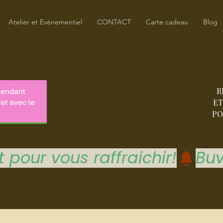
Atelier et Evènementiel
CONTACT
Carte cadeau
Blog
R
ET
PO
 pour vous raffraichir!