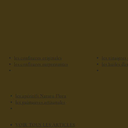
les confitures originales
les vinaigre
les confitures surprenantes
les huiles d'
les apéritifs Natura Flora
les guimauves artisanales
VOIR TOUS LES ARTICLES