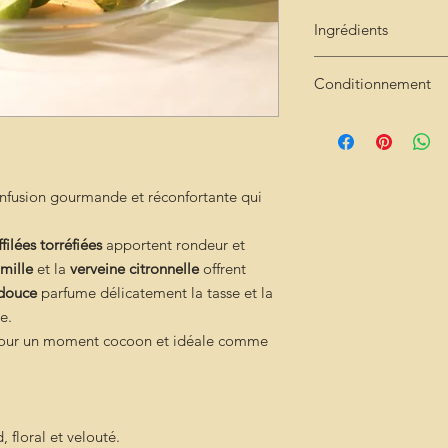
Ingrédients
Poire séchée
→ do
Conditionnement
Amande effilée to
texture subtile
Sachet de 50g kratf
Camomille
→ ronde
Verveine citronnel
Cannelle douce
→ 
Mauve
→ texture 
infusion gourmande et réconfortante qui
ilées torréfiées
apportent rondeur et
mille
et la
verveine citronnelle
offrent
 douce
parfume délicatement la tasse et la
e.
e pour un moment cocoon et idéale comme
 floral et velouté.