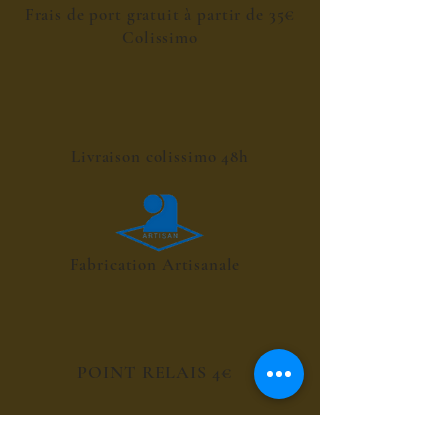
Frais de port gratuit à partir de 35€
Colissimo
Livraison colissimo 48h
Fabrication Artisanale
POINT RELAIS 4€
les sirops de fleurs
les sirops de plantes