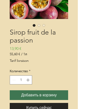
Sirop fruit de la
passion
Цена
13,90 €
55,60 €
/
1л
55,60 €
Tarif livraison
за
1
Количество
*
Литр
Добавить в корзину
Купить сейчас