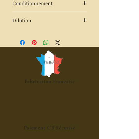
Conditionnement
Bouteille de 25cl
Dilution
Très concentré : 2cl de sirop pour
25cl d'eau
Fabrication Francaise
Paiement CB Sécurisé