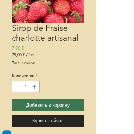
Sirop de Fraise
charlotte artisanal
Цена
7,90 €
79,00 €
/
1кг
79,00 €
Tarif livraison
за
1
Количество
*
Килограммы
Добавить в корзину
Купить сейчас