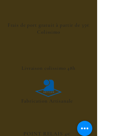
Frais de port gratuit à partir de 35€
Colissimo
Livraison colissimo 48h
Fabrication Artisanale
POINT RELAIS 4€