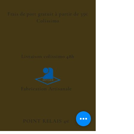
Frais de port gratuit à partir de 35€
Colissimo
Livraison colissimo 48h
Fabrication Artisanale
POINT RELAIS 4€