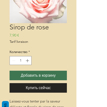
Sirop de rose
Цена
7,90 €
Tarif livraison
Количество
*
Добавить в корзину
Купить сейчас
Laissez-vous tenter par la saveur
délicate et florale du sirop de rose,