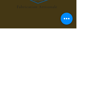
Fabrication Artisanale
POINT RELAIS 4€
les sirops de fleurs
les sirops de plantes
les sirops d'été
les sirops d'automne
les sirops de menthes
les sirops d'agrumes
les sirops de fruits rouges
les sirops de fruits exotiques
les sirops de fruits à coques
les sirops grands cru du bien-être
les sirops pour le café et chocolat
les sirops gourmands