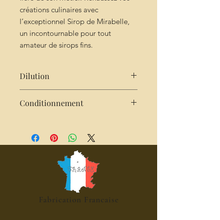
créations culinaires avec
l’exceptionnel Sirop de Mirabelle,
un incontournable pour tout
amateur de sirops fins.
Dilution
Très concentré : 2cl de sirop pour
Conditionnement
25cl d'eau
Bouteille de 25cl
Fabrication Francaise