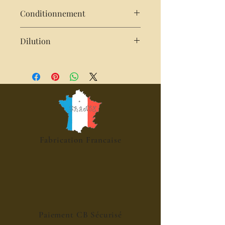
Conditionnement
25 cl
Dilution
2 cl de sirop pour 25cl d'eau,
pétillante, cocktails, mocktails,
desserts
Fabrication Francaise
Paiement CB Sécurisé