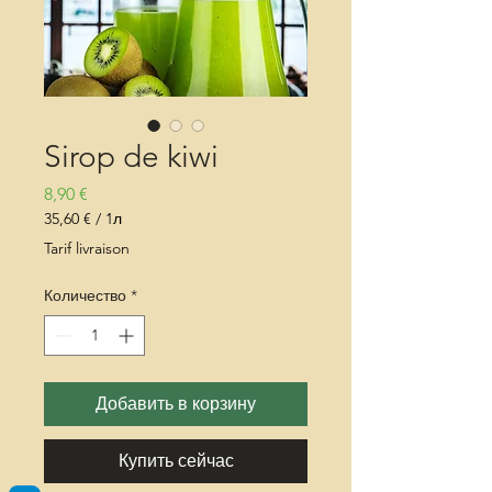
Sirop de kiwi
Цена
8,90 €
35,60 €
/
1л
35,60 €
Tarif livraison
за
1
Количество
*
Литр
Добавить в корзину
Купить сейчас