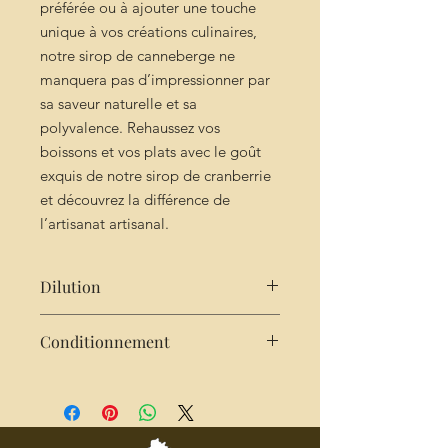
préférée ou à ajouter une touche
unique à vos créations culinaires,
notre sirop de canneberge ne
manquera pas d’impressionner par
sa saveur naturelle et sa
polyvalence. Rehaussez vos
boissons et vos plats avec le goût
exquis de notre sirop de cranberrie
et découvrez la différence de
l’artisanat artisanal.
Dilution
Très concentré : 2cl de sirop pour
Conditionnement
25cl d'eau
Bouteille de 25cl