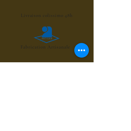
Livraison colissimo 48h
Fabrication Artisanale
POINT RELAIS 4€
les sirops de fleurs
les sirops de plantes
les sirops d'été
les sirops d'automne
les sirops de menthes
les sirops d'agrumes