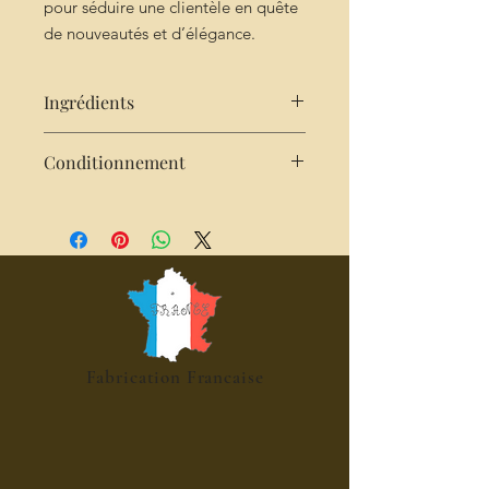
pour séduire une clientèle en quête
de nouveautés et d’élégance.
Ingrédients
sucre- fruits énumérés sur descriptif -
Conditionnement
jus de citron
Pot de 100g net
Fabrication Francaise