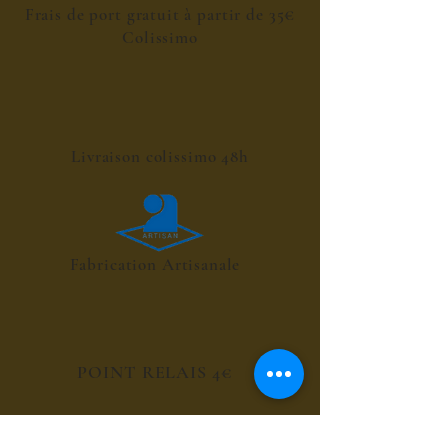
Frais de port gratuit à partir de 35€
Colissimo
Livraison colissimo 48h
Fabrication Artisanale
POINT RELAIS 4€
les sirops de fleurs
les sirops de plantes