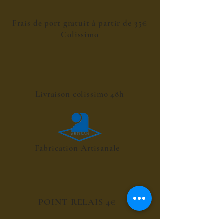
Frais de port gratuit à partir de 35€
Colissimo
Livraison colissimo 48h
Fabrication Artisanale
POINT RELAIS 4€