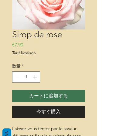
Sirop de rose
価格
€7.90
Tarif livraison
数量
*
カートに追加する
今すぐ購入
Laissez-vous tenter par la saveur
délicate et florale du sirop de rose,