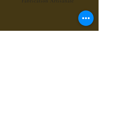
Fabrication Artisanale
POINT RELAIS 4€
les sirops de fleurs
les sirops de plantes
les sirops d'été
les sirops d'automne
les sirops de menthes
les sirops d'agrumes
les sirops de fruits rouges
les sirops de fruits exotiques
les sirops de fruits à coques
les sirops grands cru du bien-être
les sirops pour le café et chocolat
les sirops gourmands
les sirops composés