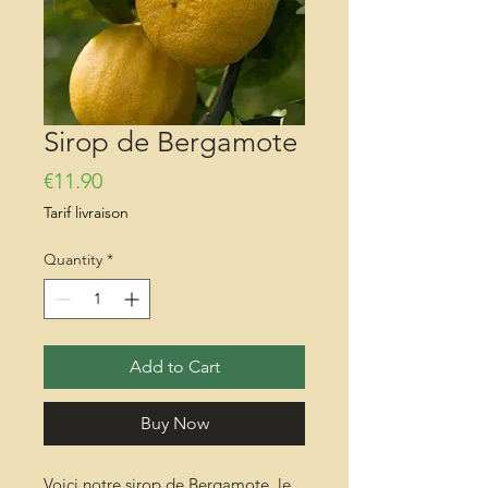
Sirop de Bergamote
Price
€11.90
Tarif livraison
Quantity
*
Add to Cart
Buy Now
Voici notre sirop de Bergamote, le