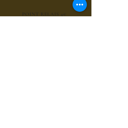
POINT RELAIS 4€
les sirops de fleurs
les sirops de plantes
les sirops d'été
les sirops d'automne
les sirops de menthes
les sirops d'agrumes
les sirops de fruits rouges
les sirops de fruits exotiques
les sirops de fruits à coques
les sirops grands cru du bien-être
les sirops pour le café et chocolat
les sirops gourmands
les sirops composés
les sirops cocktails sans alcool
les sirops thés glacés