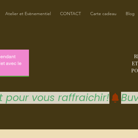
Atelier et Evènementiel
CONTACT
Carte cadeau
Blog
R
ET
PO
 pour vous raffraichir!