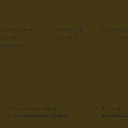
de port gratuit
Paiement CB
Livraison 
artir de 35€
Sécurisé
48
olissimo
les confitures originales
les vinaigre
les confitures surprenantes
les huiles d'