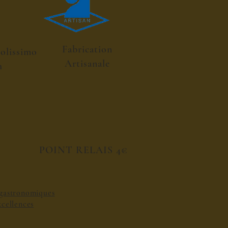
Fabrication
colissimo
Artisanale
h
POINT RELAIS 4€
s gastronomiques
excellences