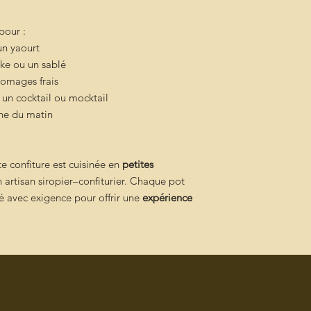
 pour :
n yaourt
ke ou un sablé
omages frais
 un cocktail ou mocktail
he du matin
e confiture est cuisinée en
petites
un artisan siropier–confiturier. Chaque pot
llé avec exigence pour offrir une
expérience