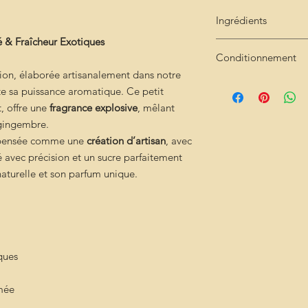
Ingrédients
é & Fraîcheur Exotiques
sucre- zeste et jus c
Conditionnement
ion, élaborée artisanalement dans notre
Pot de 250g
te sa puissance aromatique. Ce petit
t, offre une
fragrance explosive
, mêlant
 gingembre.
t pensée comme une
création d’artisan
, avec
lé avec précision et un sucre parfaitement
naturelle et son parfum unique.
ques
umée