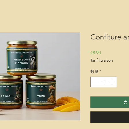
Confiture 
価格
€8.90
Tarif livraison
数量
*
カ