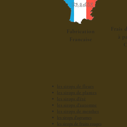
Frais 
Fabrication
à p
Francaise
C
les sirops de fleurs
les sirops de plantes
les sirops d'été
les sirops d'automne
les sirops de menthes
les sirops d'agrumes
les sirops de fruits rouges