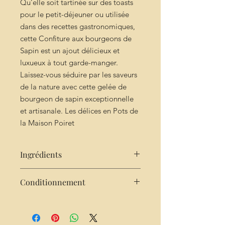
Qu’elle soit tartinée sur des toasts
pour le petit-déjeuner ou utilisée
dans des recettes gastronomiques,
cette Confiture aux bourgeons de
Sapin est un ajout délicieux et
luxueux à tout garde-manger.
Laissez-vous séduire par les saveurs
de la nature avec cette gelée de
bourgeon de sapin exceptionnelle
et artisanale. Les délices en Pots de
la Maison Poiret
Ingrédients
sucre -Fruits Bourgeon de sapin-
Conditionnement
pectine
Pot de 250g