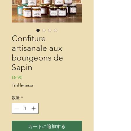
Confiture
artisanale aux
bourgeons de
Sapin
価格
€8.90
Tarif livraison
数量
*
カートに追加する