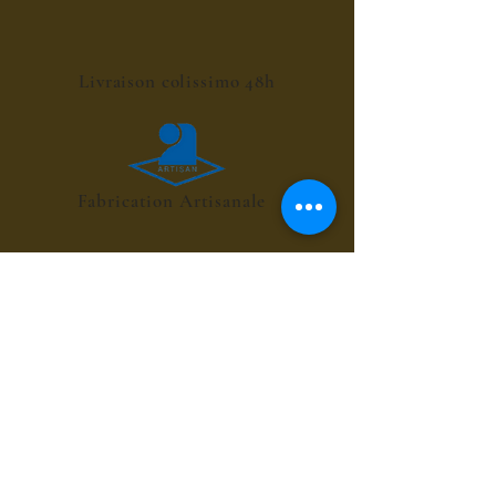
Livraison colissimo 48h
Fabrication Artisanale
POINT RELAIS 4€
les sirops de fleurs
les sirops de plantes
les sirops d'été
les sirops d'automne
les sirops de menthes