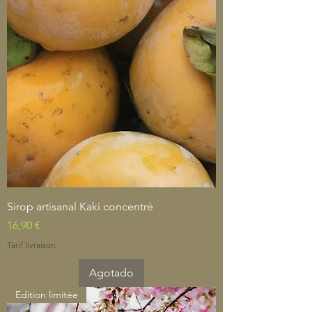
Sirop artisanal Kaki concentré
Precio
16,90 €
Tarif livraison
Agotado
Edition limitée