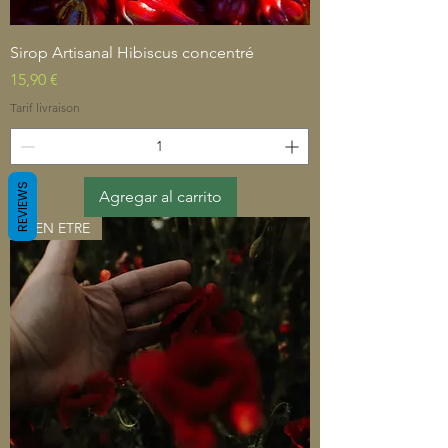
Sirop Artisanal Hibiscus concentré
Precio
15,90 €
Tarif livraison
REVIEWS
Agregar al carrito
BIEN ETRE