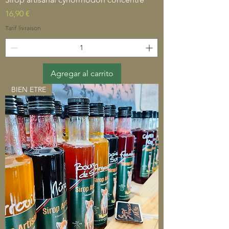
Precio
16,90 €
Tarif livraison
Agregar al carrito
BIEN ETRE