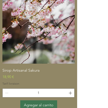
Sirop Artisanal Sakura
Precio
18,90 €
Tarif livraison
Agregar al carrito