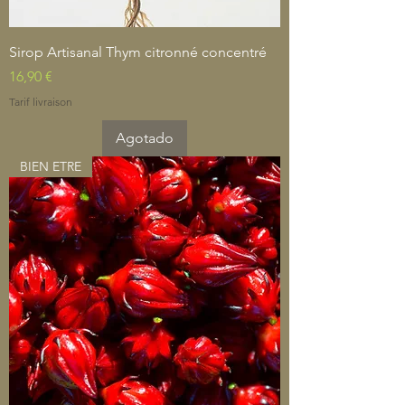
Sirop Artisanal Thym citronné concentré
Precio
16,90 €
Tarif livraison
Agotado
BIEN ETRE