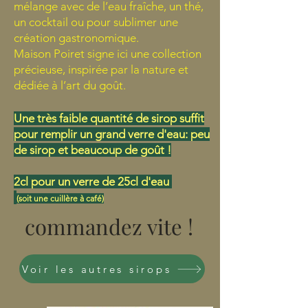
mélange avec de l’eau fraîche, un thé,
un cocktail ou pour sublimer une
création gastronomique.
Maison Poiret signe ici une collection
précieuse, inspirée par la nature et
dédiée à l’art du goût.
Une très faible quantité de sirop suffit
pour remplir un grand verre d'eau: peu
de sirop et beaucoup de goût !
2cl pour un verre de 25cl d'eau
(soit une cuillère à café)
commandez vite !
Voir les autres sirops