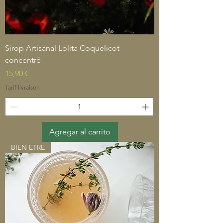
Sirop Artisanal Lolita Coquelicot
concentré
Precio
15,90 €
Tarif livraison
Agregar al carrito
BIEN ETRE