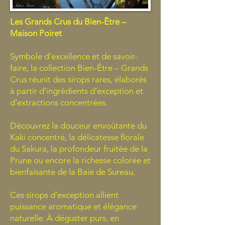
Les Grands Crus du Bien-Être –
Maison Poiret
Symbole d’excellence et de savoir-
faire, la collection Bien-Être – Grands
Crus réunit des sirops rares, élaborés
à partir d’ingrédients d’exception et
d’extractions concentrées.
Découvrez la douceur envoûtante du
Kaki concentré, la délicatesse florale
du Sakura, la profondeur fruitée de la
Prune ou encore la richesse colorée et
bienfaisante de la Baie de Sureau.
Ces sirops d’exception allient
puissance aromatique et élégance
naturelle. À déguster purs, en