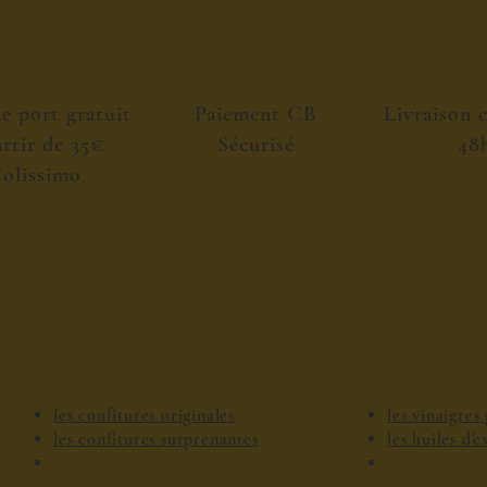
de port gratuit
Paiement CB
Livraison 
artir de 35€
Sécurisé
48
olissimo
les confitures originales
les vinaigre
les confitures surprenantes
les huiles d'