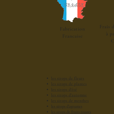
Frais 
Fabrication
à p
Francaise
C
les sirops de fleurs
les sirops de plantes
les sirops d'été
les sirops d'automne
les sirops de menthes
les sirops d'agrumes
les sirops de fruits rouges