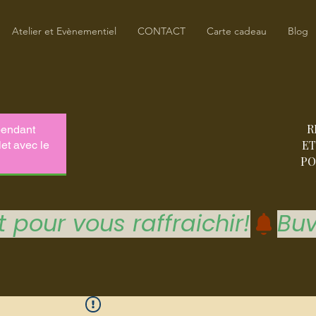
Atelier et Evènementiel
CONTACT
Carte cadeau
Blog
R
ET
PO
 pour vous raffraichir!