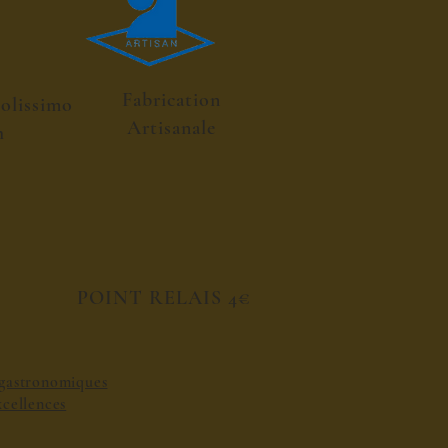
Fabrication
colissimo
Artisanale
h
POINT RELAIS 4€
s gastronomiques
excellences