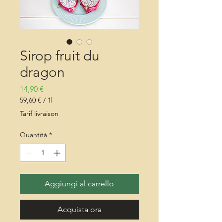
Sirop fruit du
dragon
Prezzo
14,90 €
59,60 €
/
1l
59,60 €
Tarif livraison
ogni
1
Quantità
*
litro
Aggiungi al carrello
Acquista ora