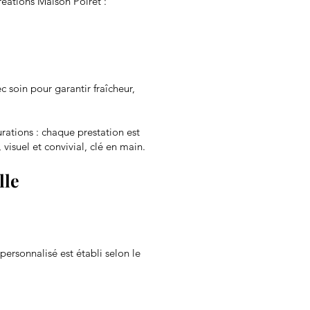
éations Maison Poiret :
 soin pour garantir fraîcheur,
rations : chaque prestation est
suel et convivial, clé en main.
lle
ersonnalisé est établi selon le