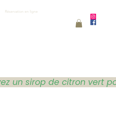
Accedi
Réservation en ligne
POINT
ELAIS 4€
 GRATUIT
UR 39.90€
ACHAT