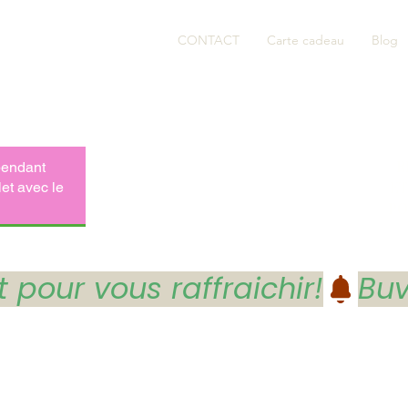
Atelier et Evènementiel
CONTACT
Carte cadeau
Blog
R
ET
PO
 pour vous raffraichir!