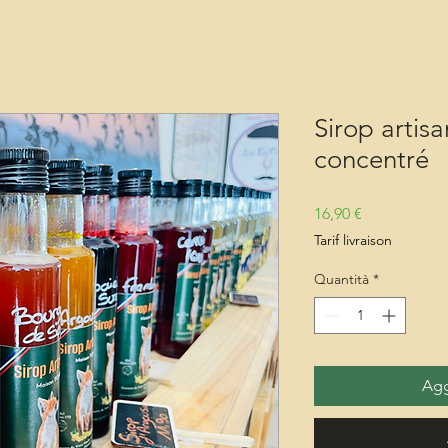
Sirop artis
concentré
Prezzo
16,90 €
Tarif livraison
Quantità
*
Agg