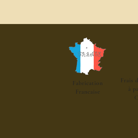
Frais 
Fabrication
à p
Francaise
C