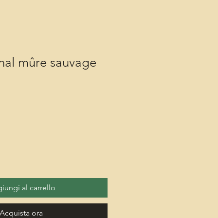
anal mûre sauvage
iungi al carrello
Acquista ora