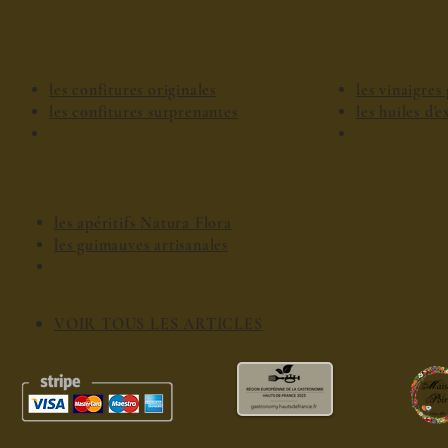
les confitures originales
les vinaigre
les confitures surprenantes
les huiles d'
les apéritifs Natura Flora
les guimauves artisanales
VOIR TOUS LES ARTICLES