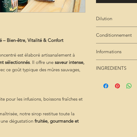
Dilution
Très concentré : 2cl 
Conditionnement
– Bien-être, Vitalité & Confort
Bouteille de 25cl
Informations
ncentré est élaboré artisanalement à
nt sélectionnés
. Il offre une
saveur intense,
Ce sirop n'est pas 
INGREDIENTS
vec ce goût typique des mûres sauvages,
sucre - mures - acide
ite pour les infusions, boissons fraîches et
îtrisée, notre sirop restitue toute la
r une dégustation
fruitée, gourmande et