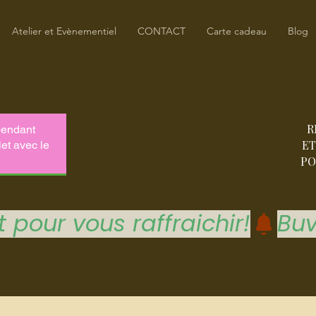
Atelier et Evènementiel
CONTACT
Carte cadeau
Blog
R
ET
PO
 pour vous raffraichir!