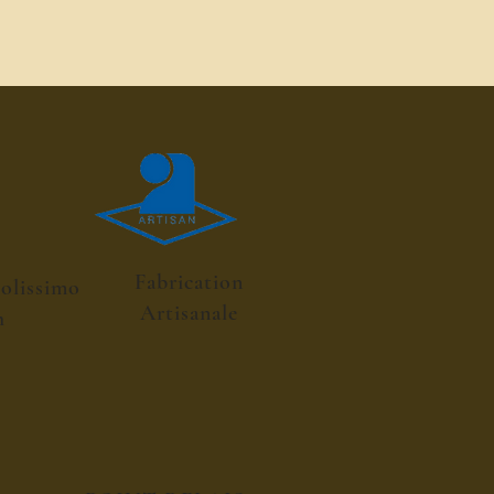
Fabrication
colissimo
Artisanale
h