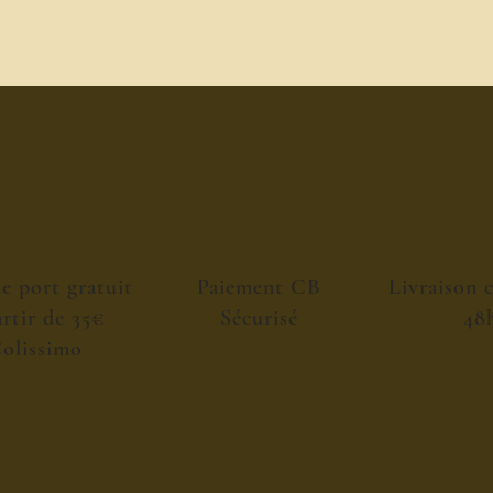
de port gratuit
Paiement CB
Livraison 
artir de 35€
Sécurisé
48
olissimo