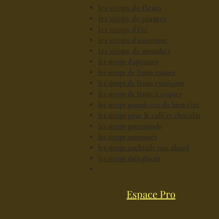
les sirops de fleurs
les sirops de plantes
les sirops d'été
les sirops d'automne
les sirops de menthes
les sirops d'agrumes
les sirops de fruits rouges
les sirops de fruits exotiques
les sirops de fruits à coques
les sirops grands cru du bien-être
les sirops pour le café et chocolat
les sirops gourmands
les sirops composés
les sirops cocktails sans alcool
les sirops thés glacés
Espace Pro