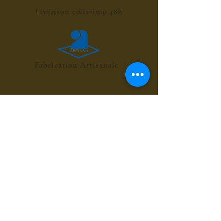
Livraison colissimo 48h
Fabrication Artisanale
POINT RELAIS 4€
les sirops de fleurs
les sirops de plantes
les sirops d'été
les sirops d'automne
les sirops de menthes
les sirops d'agrumes
les sirops de fruits rouges
les sirops de fruits exotiques