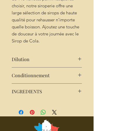
choisir, notre siroperie offre une
large sélection de sirops de haute
qualité pour rehausser n’importe
quelle boisson. Ajoutez une touche
de douceur à votre journée avec le
Sirop de Cola.
Dilution
Très concentré : 2cl de sirop pour
Conditionnement
25cl d'eau
Bouteille de 25cl
INGREDIENTS
sucre - eau de source - arome naturel
- acide citrique