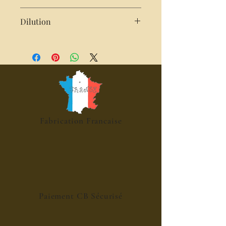
Bouteille de 25cl
Dilution
Très concentré : 2cl de sirop pour
25cl d'eau
Fabrication Francaise
Paiement CB Sécurisé