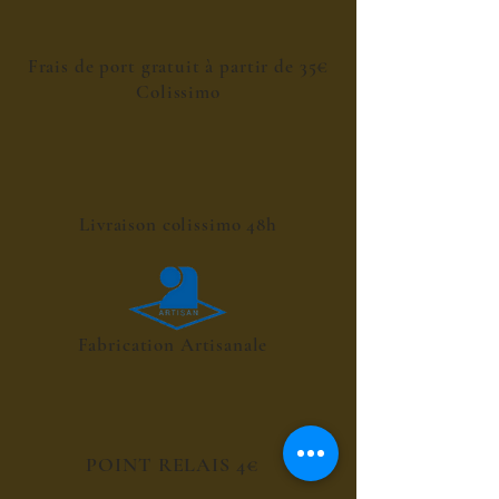
Frais de port gratuit à partir de 35€
Colissimo
Livraison colissimo 48h
Fabrication Artisanale
POINT RELAIS 4€