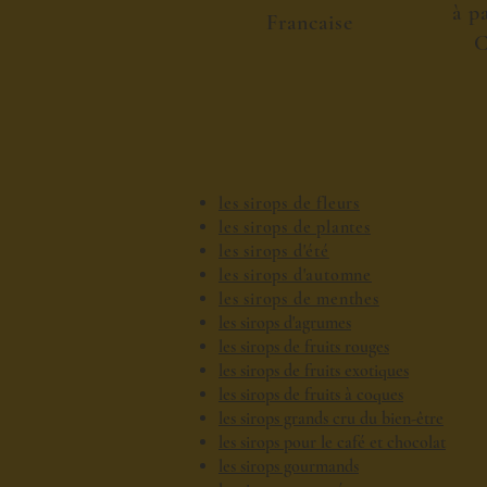
à p
Francaise
C
les sirops de fleurs
les sirops de plantes
les sirops d'été
les sirops d'automne
les sirops de menthes
les sirops d'agrumes
les sirops de fruits rouges
les sirops de fruits exotiques
les sirops de fruits à coques
les sirops grands cru du bien-être
les sirops pour le café et chocolat
les sirops gourmands