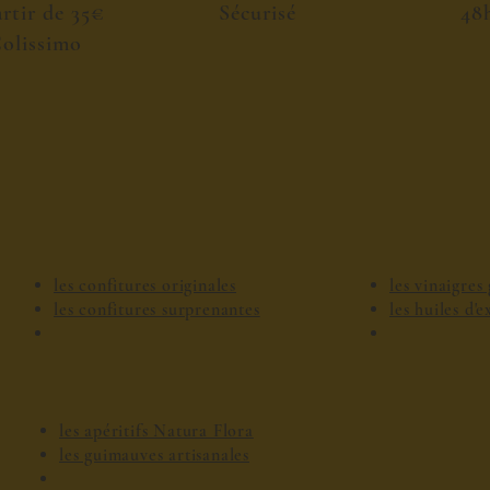
artir de 35€
Sécurisé
48
olissimo
les confitures originales
les vinaigre
les confitures surprenantes
les huiles d'
les apéritifs Natura Flora
les guimauves artisanales