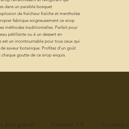
ves dans un paisible bosquet
explosion de fraîcheur fraîche et mentholée
iropier fabrique soigneusement ce sirop
des méthodes traditionnelles. Parfait pour
l’eau pétillante ou à un dessert en
s est un incontournable pour tous ceux qui
de saveur botanique. Profitez d’un goût
 chaque goutte de ce sirop exquis
.
de port gratuit
Paiement CB
Livraison 