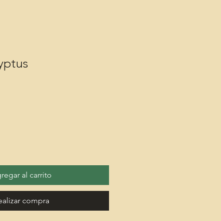
yptus
regar al carrito
ealizar compra