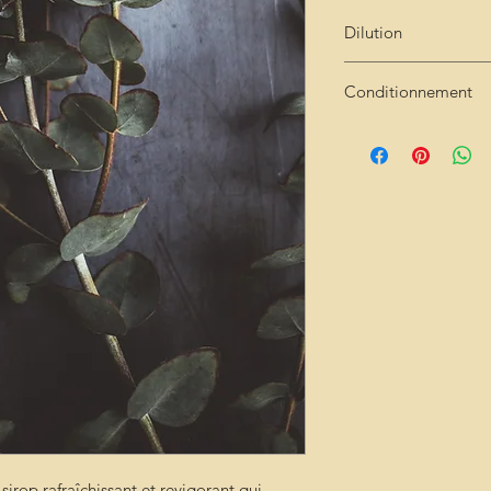
Dilution
Très concentré : 2cl 
Conditionnement
Bouteille de 25cl
sirop rafraîchissant et revigorant qui