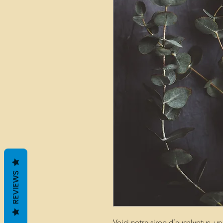
REVIEWS
Voici notre sirop d’eucalyptus, un 