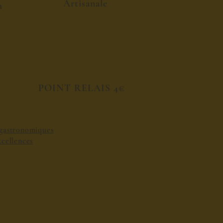
Artisanale
h
POINT RELAIS 4€
s gastronomiques
excellences