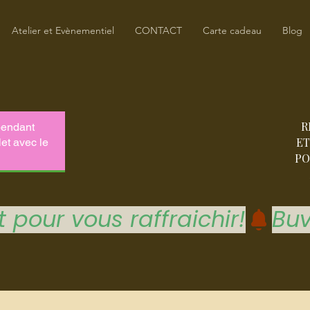
Atelier et Evènementiel
CONTACT
Carte cadeau
Blog
R
ET
PO
 pour vous raffraichir!