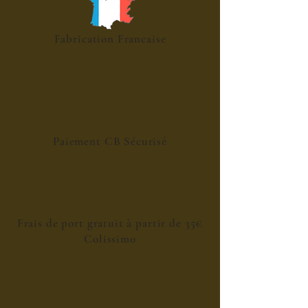
acidité subtile
Coquelicot
→ texture et velouté
Fabrication Francaise
Paiement CB Sécurisé
Frais de port gratuit à partir de 35€
Colissimo