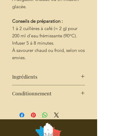
glacée.
Conseils de préparation :
1 à 2 cuillères à café (≈ 2 g) pour
200 ml d’eau frémissante (90°C).
Infuser 5 à 8 minutes.
À savourer chaud ou froid, selon vos
envies.
Ingrédients
Framboise séchée
→ fruité,
Conditionnement
douceur acidulée
Rose
→ floral, élégance et rondeur
Sachet de 50g kratf
Vanille
→ gourmandise, note
dessert
Verveine citronnelle
→ fraîcheur
légère
Hibiscus
→ couleur rouge intense,