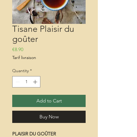
Tisane Plaisir du
goûter
Price
€8.90
Tarif livraison
Quantity
*
Add to Cart
Buy Now
PLAISIR DU GOÛTER