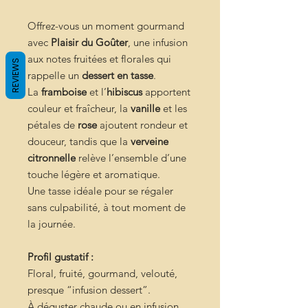
Offrez-vous un moment gourmand
avec
Plaisir du Goûter
, une infusion
aux notes fruitées et florales qui
REVIEWS
rappelle un
dessert en tasse
.
La
framboise
et l’
hibiscus
apportent
couleur et fraîcheur, la
vanille
et les
pétales de
rose
ajoutent rondeur et
douceur, tandis que la
verveine
citronnelle
relève l’ensemble d’une
touche légère et aromatique.
Une tasse idéale pour se régaler
sans culpabilité, à tout moment de
la journée.
Profil gustatif :
Floral, fruité, gourmand, velouté,
presque “infusion dessert”.
À déguster chaude ou en infusion