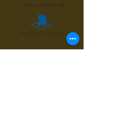
Livraison colissimo 48h
Fabrication Artisanale
POINT RELAIS 4€
les sirops de fleurs
les sirops de plantes
les sirops d'été
les sirops d'automne
les sirops de menthes
les sirops d'agrumes
les sirops de fruits rouges
les sirops de fruits exotiques