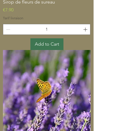
Sirop de fleurs de sureau
Price
€7.90
Tarif livraison
Add to Cart