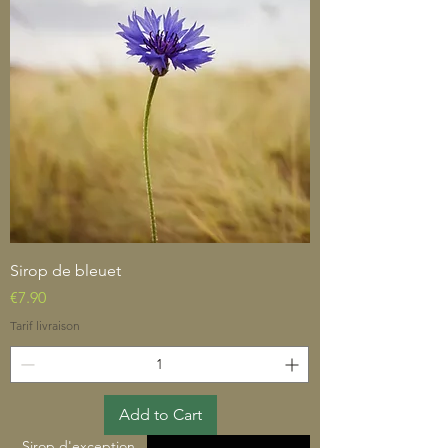
Sirop de bleuet
Price
€7.90
Tarif livraison
Add to Cart
Sirop d'exception