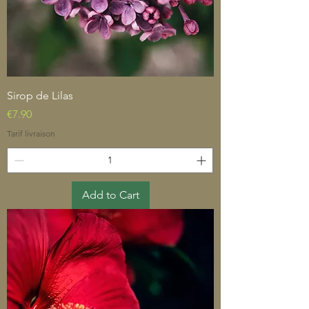
Sirop de Lilas
Price
€7.90
Tarif livraison
Add to Cart