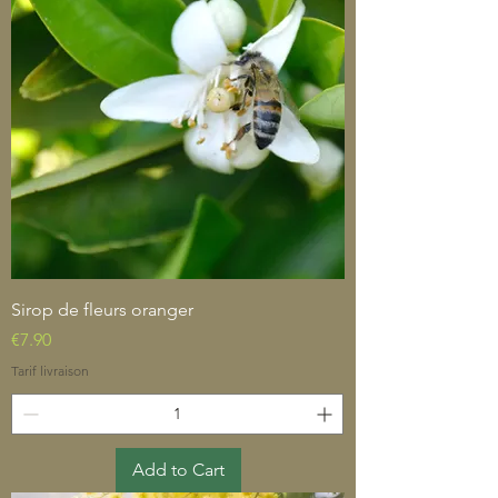
Sirop de fleurs oranger
Price
€7.90
Tarif livraison
Add to Cart