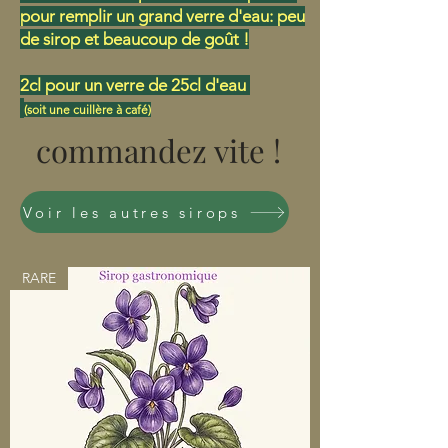
pour remplir un grand verre d'eau: peu
de sirop et beaucoup de goût !
2cl pour un verre de 25cl d'eau
(soit une cuillère à café)
commandez vite !
Voir les autres sirops
RARE