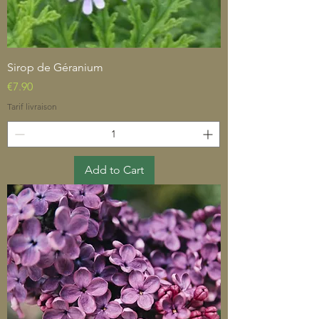
Sirop de Géranium
Price
€7.90
Tarif livraison
Add to Cart