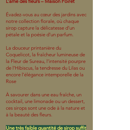
L’âme des fleurs – Maison Poiret
Évadez-vous au cœur des jardins avec
notre collection florale, où chaque
sirop capture la délicatesse d’un
pétale et la poésie d’un parfum.
La douceur printanière du
Coquelicot, la fraîcheur lumineuse de
la Fleur de Sureau, l’intensité pourpre
de l’Hibiscus, la tendresse du Lilas ou
encore l’élégance intemporelle de la
Rose
À savourer dans une eau fraîche, un
cocktail, une limonade ou un dessert,
ces sirops sont une ode à la nature et
à la beauté des fleurs.
Une très faible quantité de sirop suffit