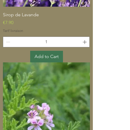
Sirop de Lavande
Price
€7.90
Tarif livraison
Add to Cart