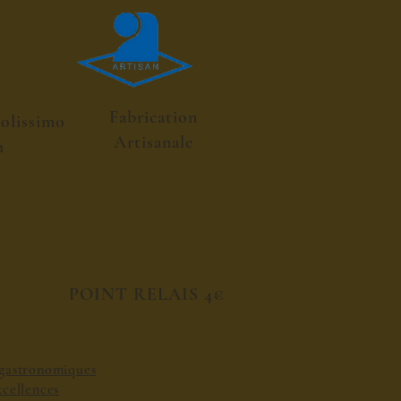
Fabrication
colissimo
Artisanale
h
POINT RELAIS 4€
s gastronomiques
excellences