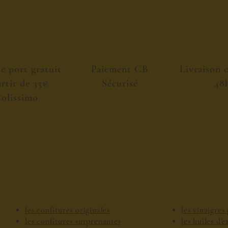
de port gratuit
Paiement CB
Livraison 
artir de 35€
Sécurisé
48
olissimo
les confitures originales
les vinaigre
les confitures surprenantes
les huiles d'