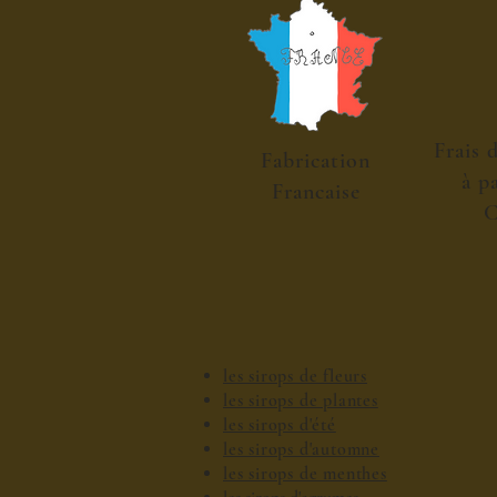
Frais 
Fabrication
à p
Francaise
C
les sirops de fleurs
les sirops de plantes
les sirops d'été
les sirops d'automne
les sirops de menthes