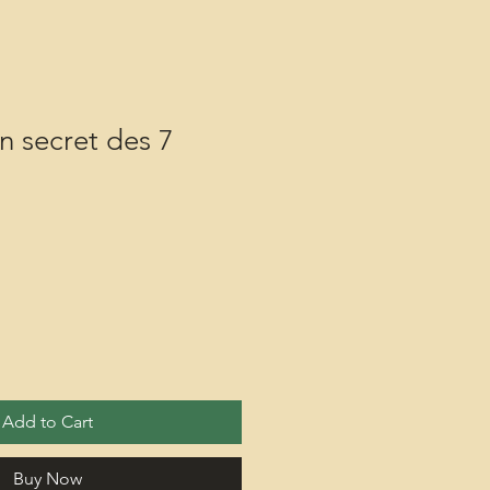
in secret des 7
Add to Cart
Buy Now