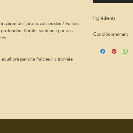
Ingrédients
 inspirée des jardins cachés des 7 Vallées.
Ingrédients
 profondeur florale, soutenue par des
Conditionnement
Pétales de rose de Da
tes.
de framboisier, mélis
Sachet de 50g kratf
 équilibré par une fraîcheur citronnée