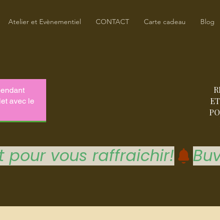
Atelier et Evènementiel
CONTACT
Carte cadeau
Blog
R
ET
PO
 pour vous raffraichir!