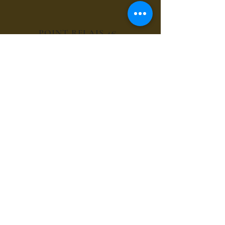
POINT RELAIS 4€
les sirops de fleurs
les sirops de plantes
les sirops d'été
les sirops d'automne
les sirops de menthes
les sirops d'agrumes
les sirops de fruits rouges
les sirops de fruits exotiques
les sirops de fruits à coques
les sirops grands cru du bien-être
les sirops pour le café et chocolat
les sirops gourmands
les sirops composés
les sirops cocktails sans alcool
les sirops thés glacés