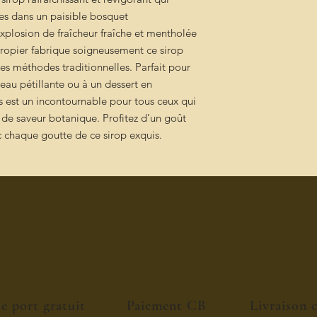
ves dans un paisible bosquet
explosion de fraîcheur fraîche et mentholée
iropier fabrique soigneusement ce sirop
des méthodes traditionnelles. Parfait pour
l’eau pétillante ou à un dessert en
s est un incontournable pour tous ceux qui
de saveur botanique. Profitez d’un goût
 chaque goutte de ce sirop exquis
.
de port gratuit
Paiement CB
Livraison 