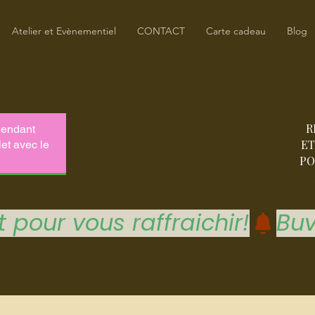
Atelier et Evènementiel
CONTACT
Carte cadeau
Blog
R
ET
PO
 pour vous raffraichir!