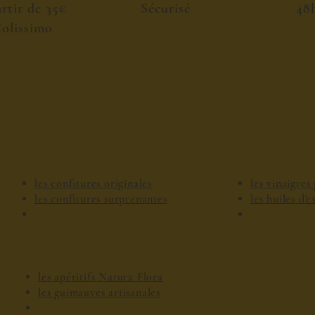
artir de 35€
Sécurisé
48
olissimo
les confitures originales
les vinaigre
les confitures surprenantes
les huiles d'
les apéritifs Natura Flora
les guimauves artisanales