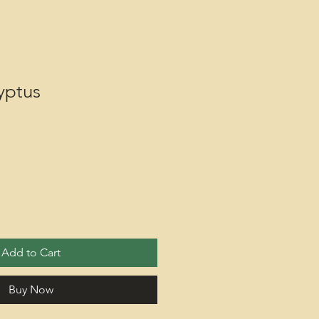
yptus
Add to Cart
Buy Now