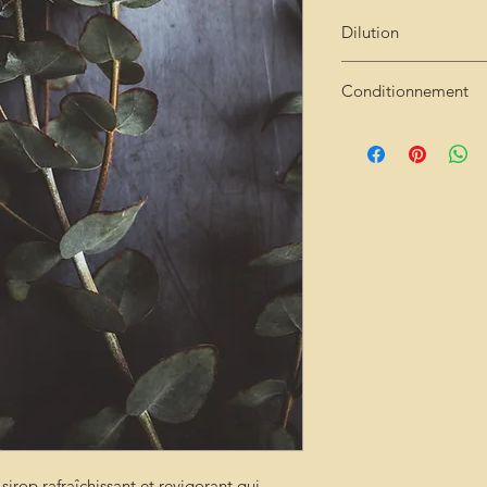
Dilution
Très concentré : 2cl 
Conditionnement
Bouteille de 25cl
sirop rafraîchissant et revigorant qui