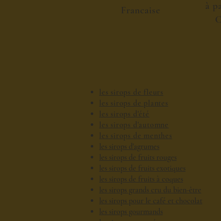
à p
Francaise
C
les sirops de fleurs
les sirops de plantes
les sirops d'été
les sirops d'automne
les sirops de menthes
les sirops d'agrumes
les sirops de fruits rouges
les sirops de fruits exotiques
les sirops de fruits à coques
les sirops grands cru du bien-être
les sirops pour le café et chocolat
les sirops gourmands