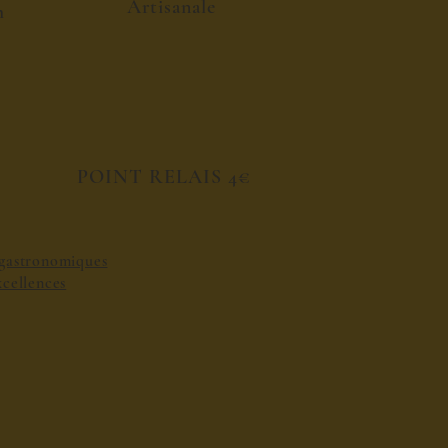
Artisanale
h
POINT RELAIS 4€
s gastronomiques
excellences