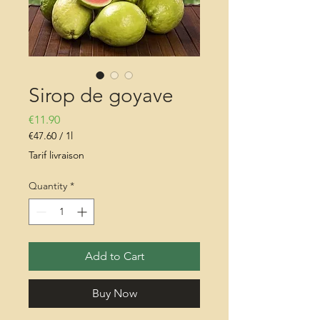
Sirop de goyave
Price
€11.90
€47.60
/
1l
€47.60
Tarif livraison
per
1
Quantity
*
Liter
Add to Cart
Buy Now