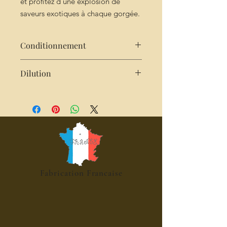
et profitez d’une explosion de
saveurs exotiques à chaque gorgée.
Conditionnement
25 cl
Dilution
2 cl de sirop pour 25cl d'eau,
pétillante, cocktails, mocktails,
desserts
Fabrication Francaise