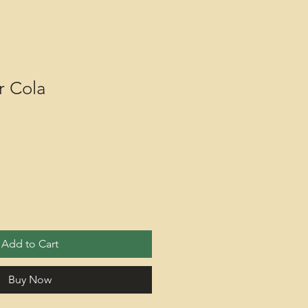
r Cola
Add to Cart
Buy Now