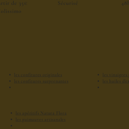
artir de 35€
Sécurisé
48
olissimo
les confitures originales
les vinaigre
les confitures surprenantes
les huiles d'
les apéritifs Natura Flora
les guimauves artisanales