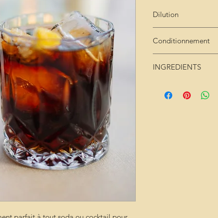
Dilution
Très concentré : 2cl 
Conditionnement
Bouteille de 25cl
INGREDIENTS
sucre - eau de source
ment parfait à tout soda ou cocktail pour