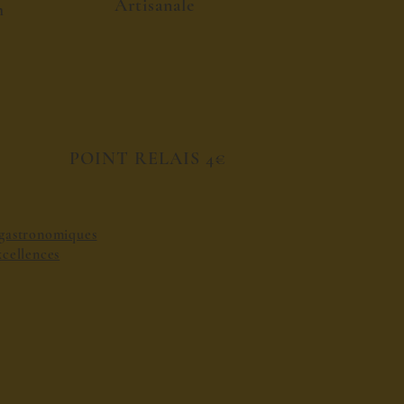
Artisanale
h
POINT RELAIS 4€
s gastronomiques
excellences