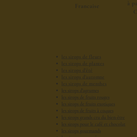
à p
Francaise
C
les sirops de fleurs
les sirops de plantes
les sirops d'été
les sirops d'automne
les sirops de menthes
les sirops d'agrumes
les sirops de fruits rouges
les sirops de fruits exotiques
les sirops de fruits à coques
les sirops grands cru du bien-être
les sirops pour le café et chocolat
les sirops gourmands