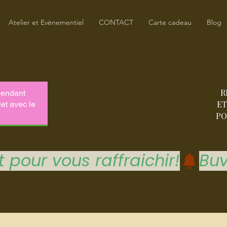
Atelier et Evènementiel
CONTACT
Carte cadeau
Blog
R
ET
PO
 pour vous raffraichir!