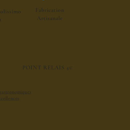
Fabrication
colissimo
Artisanale
h
POINT RELAIS 4€
s gastronomiques
excellences