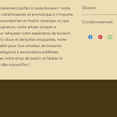
Dilution
complément parfait à toute boisson ! notre
e rafraîchissante et aromatique à n’importe
Très concentré : 2cl 
ous prépariez un mojito classique ou que
Conditionnement
ignature, notre artisan siropier a
Bouteille de 25cl
r rehausser votre expérience de boisson.
ic doux et de bulles croquantes, notre
rnable pour tout amateur de boissons
élégance à ses boissons préférées.
c notre sirop de basilic et libérez le
 dès aujourd’hui !