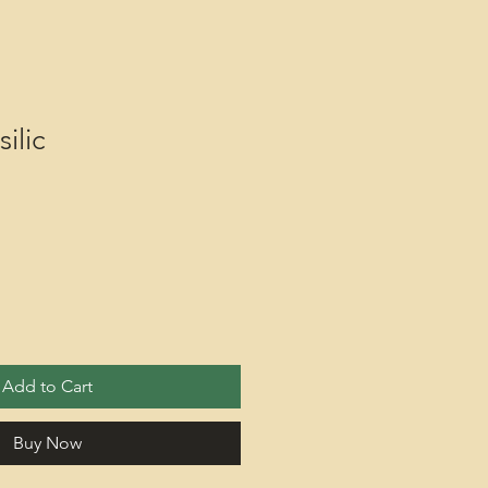
ilic
Add to Cart
Buy Now