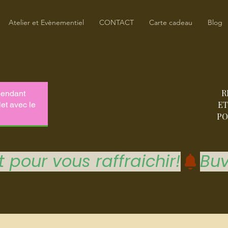
Atelier et Evènementiel
CONTACT
Carte cadeau
Blog
R
ET
PO
 pour vous raffraichir!