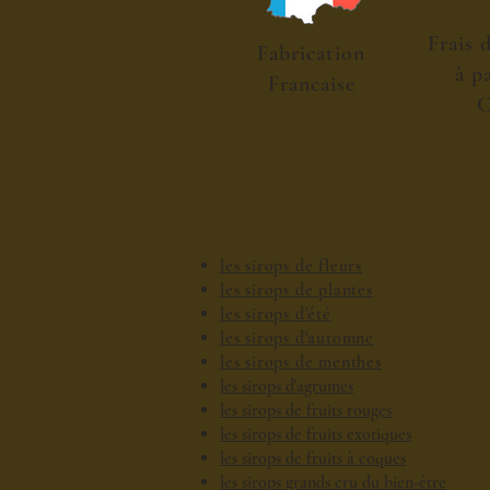
Frais 
Fabrication
à p
Francaise
C
les sirops de fleurs
les sirops de plantes
les sirops d'été
les sirops d'automne
les sirops de menthes
les sirops d'agrumes
les sirops de fruits rouges
les sirops de fruits exotiques
les sirops de fruits à coques
les sirops grands cru du bien-être