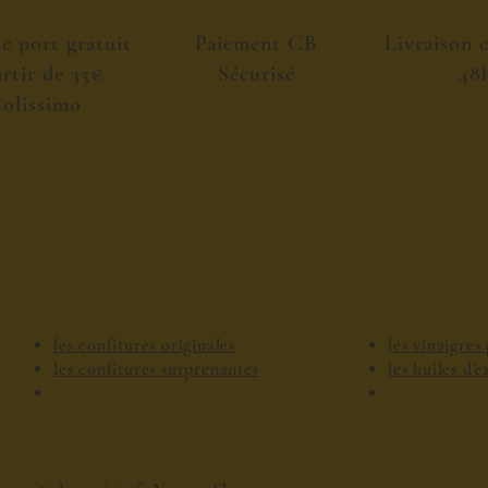
de port gratuit
Paiement CB
Livraison 
artir de 35€
Sécurisé
48
olissimo
les confitures originales
les vinaigre
les confitures surprenantes
les huiles d'