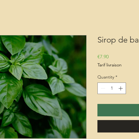
Sirop de bas
Price
€7.90
Tarif livraison
Quantity
*