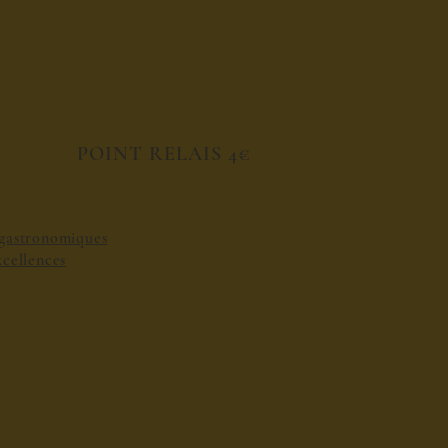
POINT RELAIS 4€
s gastronomiques
excellences