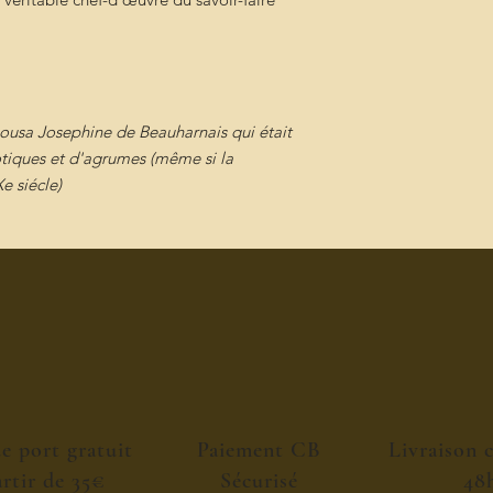
ousa Josephine de Beauharnais qui était
otiques et d'agrumes (même si la
e siécle)
de port gratuit
Paiement CB
Livraison 
artir de 35€
Sécurisé
48