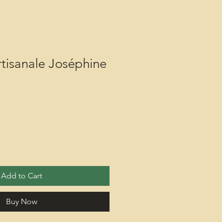
rtisanale Joséphine
Add to Cart
Buy Now