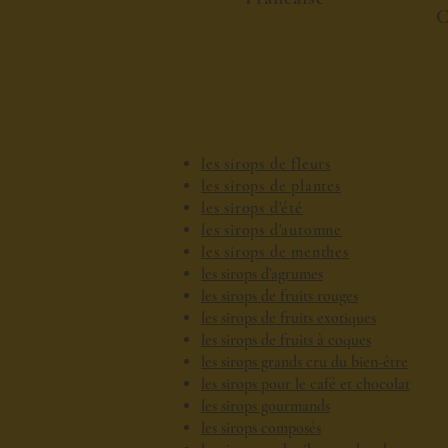
C
les sirops de fleurs
les sirops de plantes
les sirops d'été
les sirops d'automne
les sirops de menthes
les sirops d'agrumes
les sirops de fruits rouges
les sirops de fruits exotiques
les sirops de fruits à coques
les sirops grands cru du bien-être
les sirops pour le café et chocolat
les sirops gourmands
les sirops composés