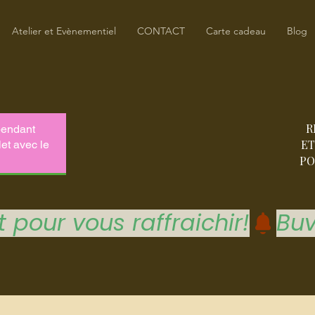
Atelier et Evènementiel
CONTACT
Carte cadeau
Blog
R
ET
PO
 pour vous raffraichir!