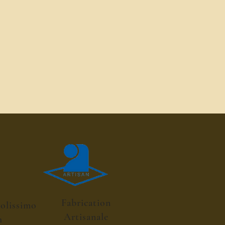
Fabrication
colissimo
Artisanale
h