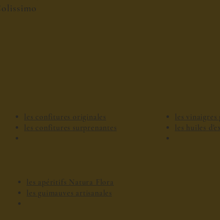
olissimo
les confitures originales
les vinaigre
les confitures surprenantes
les huiles d'
les apéritifs Natura Flora
les guimauves artisanales