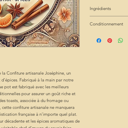
Ingrédients
sucre -Fruits clément
Conditionnement
Pot de 250g
 la Confiture artisanale Joséphine, un
d’épices. Fabriqué à la main par notre
que pot est fabriqué avec les meilleurs
itionnelles pour assurer un goût riche et
 des toasts, associée à du fromage ou
ie, cette confiture artisanale ne manquera
stication française à n’importe quel plat.
eur décadente et les épices aromatiques de
 véritable chef-d’œuvre du savoir-faire