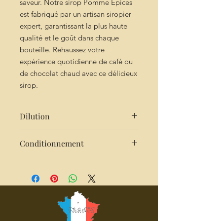
saveur. Notre sirop Pomme Épices
est fabriqué par un artisan siropier
expert, garantissant la plus haute
qualité et le goût dans chaque
bouteille. Rehaussez votre
expérience quotidienne de café ou
de chocolat chaud avec ce délicieux
sirop.
Dilution
Très concentré : 2cl de sirop pour
Conditionnement
25cl d'eau
Bouteille de 25cl