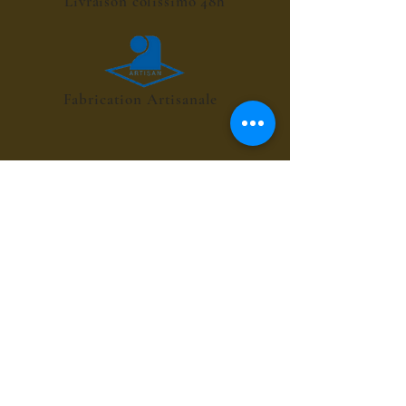
Livraison colissimo 48h
Fabrication Artisanale
POINT RELAIS 4€
les sirops de fleurs
les sirops de plantes
les sirops d'été
les sirops d'automne
les sirops de menthes
les sirops d'agrumes
les sirops de fruits rouges
les sirops de fruits exotiques
les sirops de fruits à coques