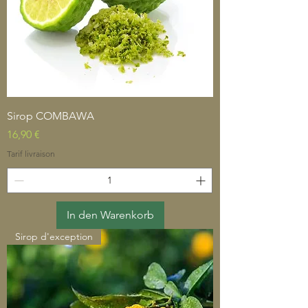
Sirop COMBAWA
Preis
16,90 €
Tarif livraison
In den Warenkorb
Sirop d'exception