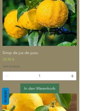
Sirop de jus de yuzu
Preis
24,90 €
Tarif livraison
In den Warenkorb
REVIEWS