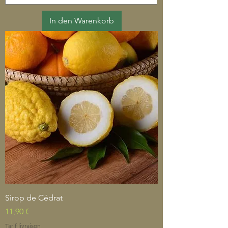
In den Warenkorb
Sirop de Cédrat
Preis
11,90 €
Tarif livraison