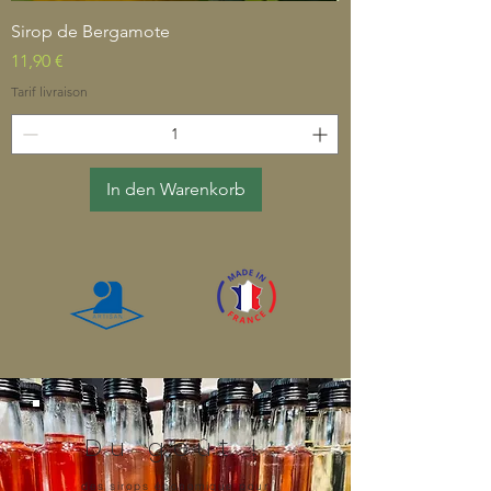
Sirop de Bergamote
Preis
11,90 €
Tarif livraison
In den Warenkorb
Du goût !
des sirops économique pour