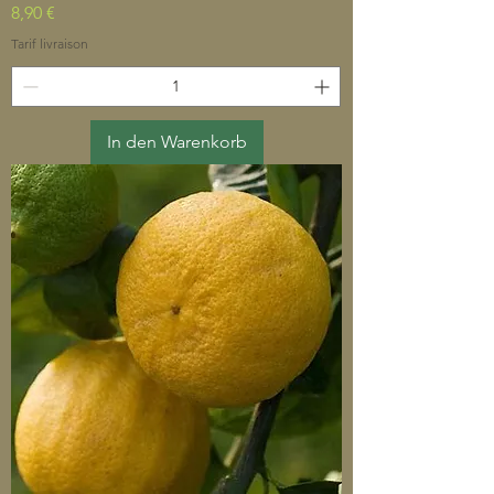
Preis
8,90 €
Tarif livraison
In den Warenkorb