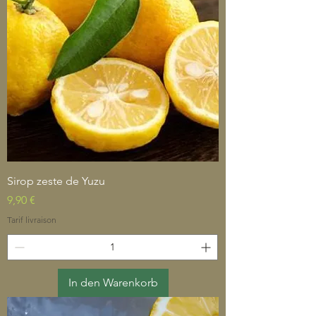
Sirop zeste de Yuzu
Preis
9,90 €
Tarif livraison
In den Warenkorb