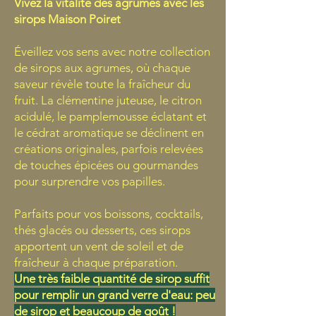
Vivez la vitalité des agrumes avec les
sirops Maison Poiret
Éveillez vos sens avec notre collection
de sirops aux agrumes, où chaque
saveur révèle toute la fraîcheur du
fruit. La clémentine juteuse, le citron
acidulé, le pamplemousse éclatant et
le cédrat aromatique se déclinent en
créations originales, parfois relevées
de touches épicées ou gourmandes
pour surprendre vos papilles.
Parfaits pour vos boissons, cocktails,
thés glacés ou desserts, ces sirops
apportent un vent de soleil et de
fraîcheur à chaque préparation.
Une très faible quantité de sirop suffit
pour remplir un grand verre d'eau: peu
de sirop et beaucoup de goût !