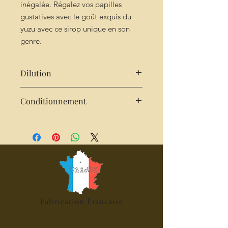
inégalée. Régalez vos papilles
gustatives avec le goût exquis du
yuzu avec ce sirop unique en son
genre.
Dilution
Très concentré : 2cl de sirop pour
Conditionnement
25cl d'eau
Bouteille de 25cl
Fabrication Francaise