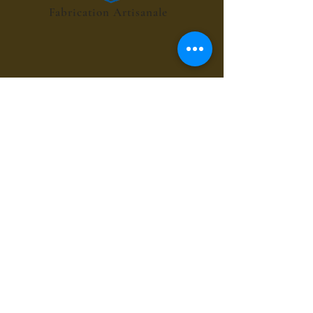
Fabrication Artisanale
POINT RELAIS 4€
les sirops de fleurs
les sirops de plantes
les sirops d'été
les sirops d'automne
les sirops de menthes
les sirops d'agrumes
les sirops de fruits rouges
les sirops de fruits exotiques
les sirops de fruits à coques
les sirops grands cru du bien-être
les sirops pour le café et chocolat
les sirops gourmands
les sirops composés