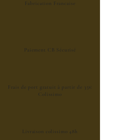
Fabrication Francaise
Paiement CB Sécurisé
Frais de port gratuit à partir de 35€
Colissimo
Livraison colissimo 48h