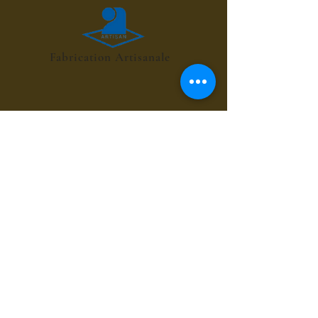
Fabrication Artisanale
POINT RELAIS 4€
les sirops de fleurs
les sirops de plantes
les sirops d'été
les sirops d'automne
les sirops de menthes
les sirops d'agrumes
les sirops de fruits rouges
les sirops de fruits exotiques
les sirops de fruits à coques
les sirops grands cru du bien-être