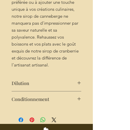
préférée ou à ajouter une touche
unique à vos créations culinaires,
notre sirop de canneberge ne
manquera pas d’impressionner par
sa saveur naturelle et sa
polyvalence. Rehaussez vos
boissons et vos plats avec le goût
exquis de notre sirop de cranberrie
et découvrez la différence de
l’artisanat artisanal.
Dilution
Très concentré : 2cl de sirop pour
Conditionnement
25cl d'eau
Bouteille de 25cl