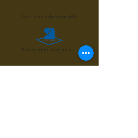
Livraison colissimo 48h
Fabrication Artisanale
POINT RELAIS 4€
les sirops de fleurs
les sirops de plantes
les sirops d'été
les sirops d'automne
les sirops de menthes
les sirops d'agrumes