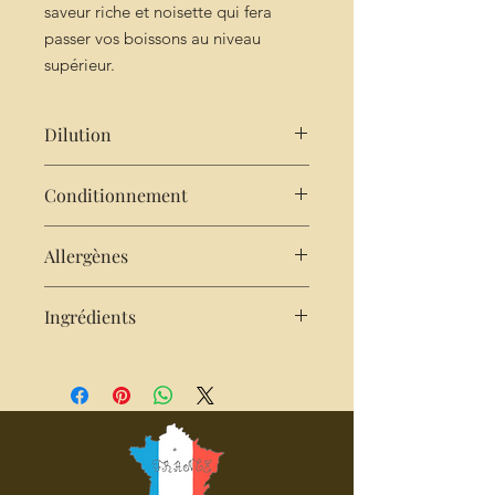
saveur riche et noisette qui fera
passer vos boissons au niveau
supérieur.
Dilution
Très concentré : 2cl de sirop pour
Conditionnement
25cl d'eau
Bouteille de 25cl
Allergènes
Fruits à coques
Ingrédients
sucre - eau de source - cacahuètes -
arome naturel - acide citrique