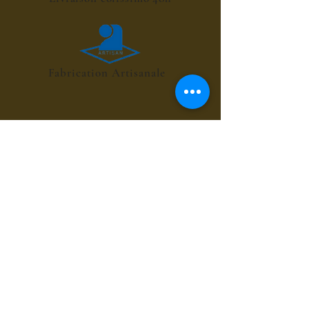
Fabrication Artisanale
POINT RELAIS 4€
les sirops de fleurs
les sirops de plantes
les sirops d'été
les sirops d'automne
les sirops de menthes
les sirops d'agrumes
les sirops de fruits rouges
les sirops de fruits exotiques
les sirops de fruits à coques