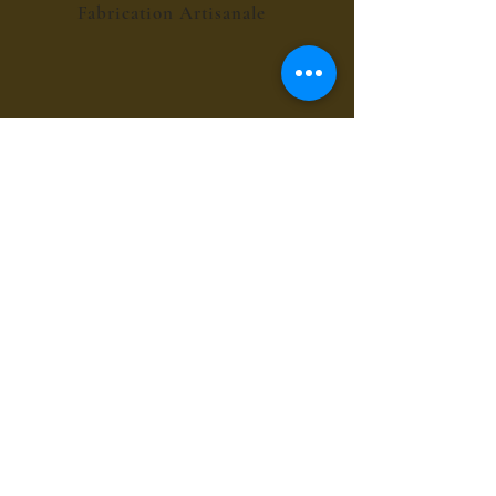
Fabrication Artisanale
POINT RELAIS 4€
les sirops de fleurs
les sirops de plantes
les sirops d'été
les sirops d'automne
les sirops de menthes
les sirops d'agrumes
les sirops de fruits rouges
les sirops de fruits exotiques
les sirops de fruits à coques
les sirops grands cru du bien-être
les sirops pour le café et chocolat
les sirops gourmands
les sirops composés