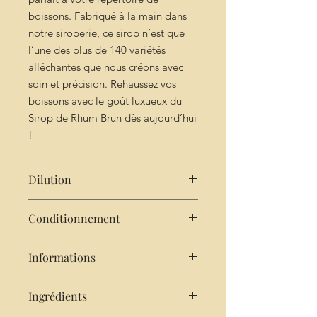
boissons. Fabriqué à la main dans
notre siroperie, ce sirop n’est que
l’une des plus de 140 variétés
alléchantes que nous créons avec
soin et précision. Rehaussez vos
boissons avec le goût luxueux du
Sirop de Rhum Brun dès aujourd’hui
!
Dilution
Très concentré : 2cl de sirop pour
Conditionnement
25cl d'eau
Bouteille de 25cl
Informations
Sans Alcool
Ingrédients