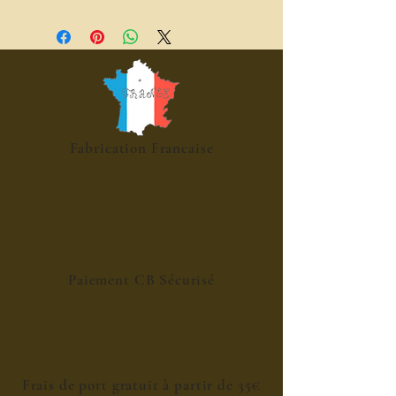
sucre - eau de source - melange
rhum - acide citrique
Fabrication Francaise
Paiement CB Sécurisé
Frais de port gratuit à partir de 35€