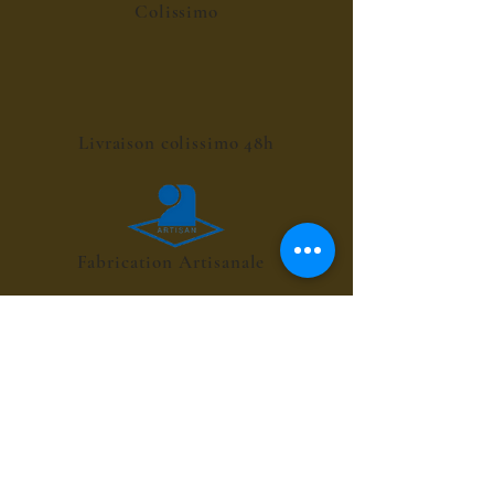
Colissimo
Livraison colissimo 48h
Fabrication Artisanale
POINT RELAIS 4€
les sirops de fleurs
les sirops de plantes
les sirops d'été