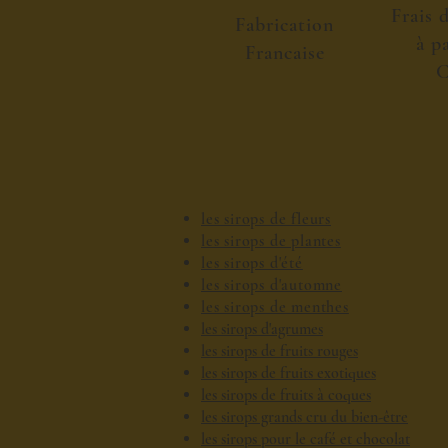
Frais 
Fabrication
à p
Francaise
C
les sirops de fleurs
les sirops de plantes
les sirops d'été
les sirops d'automne
les sirops de menthes
les sirops d'agrumes
les sirops de fruits rouges
les sirops de fruits exotiques
les sirops de fruits à coques
les sirops grands cru du bien-être
les sirops pour le café et chocolat