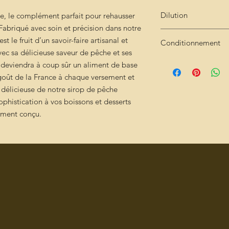
Dilution
he, le complément parfait pour rehausser
 Fabriqué avec soin et précision dans notre
Très concentré : 2cl 
est le fruit d’un savoir-faire artisanal et
Conditionnement
vec sa délicieuse saveur de pêche et ses
Bouteille de 25cl
op deviendra à coup sûr un aliment de base
 goût de la France à chaque versement et
 délicieuse de notre sirop de pêche
phistication à vos boissons et desserts
ement conçu.