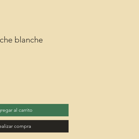
êche blanche
regar al carrito
ealizar compra