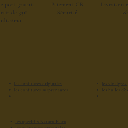
de port gratuit
Paiement CB
Livraison 
artir de 35€
Sécurisé
48
olissimo
les confitures originales
les vinaigre
les confitures surprenantes
les huiles d'
les apéritifs Natura Flora