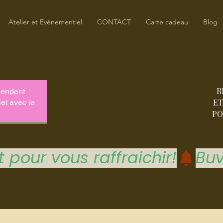
Atelier et Evènementiel
CONTACT
Carte cadeau
Blog
R
ET
PO
 pour vous raffraichir!